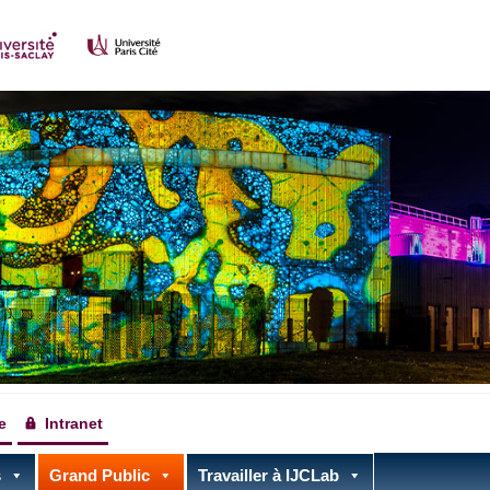
e
Intranet
s
Grand Public
Travailler à IJCLab