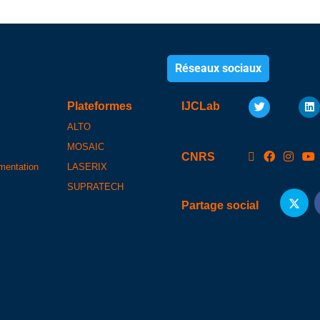
Réseaux sociaux
Plateformes
IJCLab
ALTO
MOSAIC
CNRS
umentation
LASERIX
SUPRATECH
Partage social