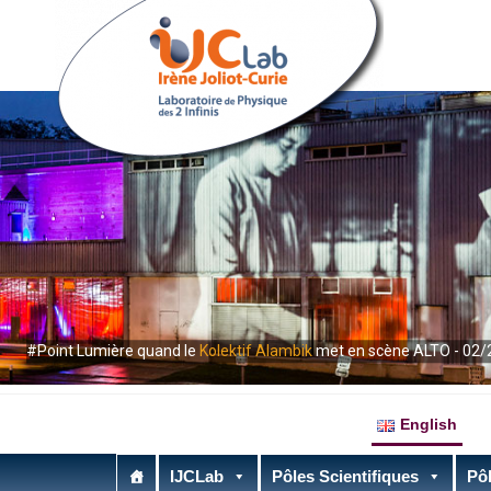
#Point Lumière quand le
Kolektif Alambik
met en scène ALTO - 02/
English
IJCLab
Pôles Scientifiques
Pôl