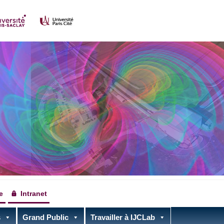
e
Intranet
s
Grand Public
Travailler à IJCLab