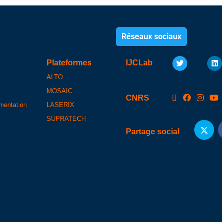
Réseaux sociaux
Plateformes
IJCLab
ALTO
MOSAIC
CNRS
umentation
LASERIX
SUPRATECH
Partage social