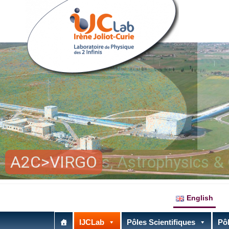
A2C>VIRGO
Astroparticles, Astrophysics 
English
IJCLab
Pôles Scientifiques
Pôl