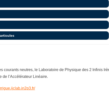
articules
 courants neutres, le Laboratoire de Physique des 2 Infinis Irèn
e de l’Accélérateur Linéaire.
rrigue.ijclab.in2p3.fr/