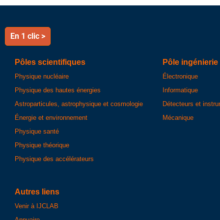
En 1 clic >
Pôles scientifiques
Pôle ingénierie
Physique nucléaire
Électronique
Physique des hautes énergies
Informatique
Astroparticules, astrophysique et cosmologie
Détecteurs et instr
Énergie et environnement
Mécanique
Physique santé
Physique théorique
Physique des accélérateurs
Autres liens
Venir à IJCLAB
Annuaire