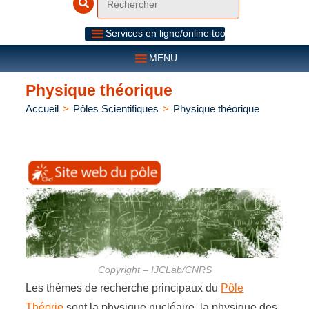
Services en ligne/online tools
MENU
Physique théorique
Accueil
>
Pôles Scientifiques
>
Physique théorique
Copyright – IJCLab/CNRS
Les thèmes de recherche principaux du
Pôle
Théorie
sont la physique nucléaire, la physique des