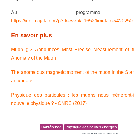
Au programm
https://indico.ijclab.in2p3.fr/event/11652/timetable/#20250
En savoir plus
Muon g-2 Announces Most Precise Measurement of t
Anomaly of the Muon
The anomalous magnetic moment of the muon in the Sta
an update
Physique des particules : les muons nous mèneront-i
nouvelle physique ? - CNRS (2017)
Conférence
Physique des hautes énergies