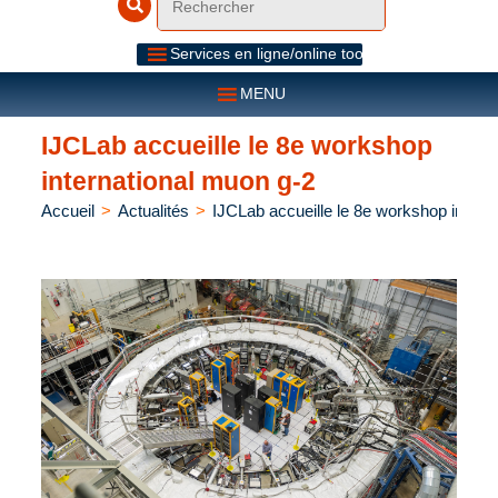
Services en ligne/online tools
MENU
IJCLab accueille le 8e workshop
international muon g-2
Accueil
>
Actualités
>
IJCLab accueille le 8e workshop intern