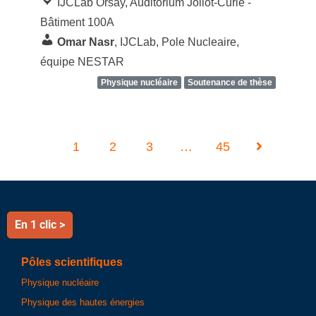
IJCLab Orsay, Auditorium Joliot-Curie -
Bâtiment 100A
Omar Nasr
, IJCLab, Pole Nucleaire,
équipe NESTAR
Physique nucléaire
Soutenance de thèse
1
2
3
…
45
En 1 clic >
Pôles scientifiques
Physique nucléaire
Physique des hautes énergies