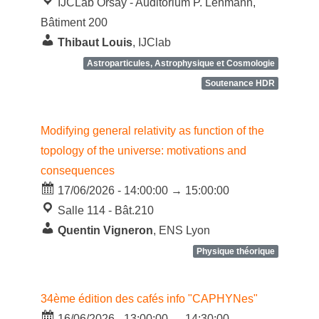
IJCLab Orsay - Auditorium P. Lehmann,
Bâtiment 200
Thibaut Louis
, IJClab
Astroparticules, Astrophysique et Cosmologie
Soutenance HDR
Modifying general relativity as function of the
topology of the universe: motivations and
consequences
17/06/2026 - 14:00:00 → 15:00:00
Salle 114 - Bât.210
Quentin Vigneron
, ENS Lyon
Physique théorique
34ème édition des cafés info "CAPHYNes"
16/06/2026 - 13:00:00 → 14:30:00