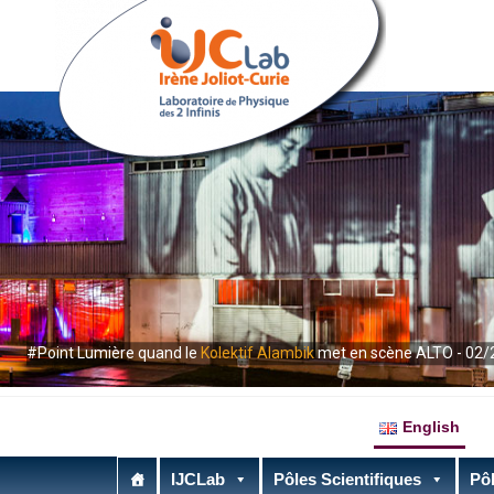
#Point Lumière quand le
Kolektif Alambik
met en scène ALTO - 02/
English
IJCLab
Pôles Scientifiques
Pôl