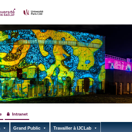
e
Intranet
s
Grand Public
Travailler à IJCLab