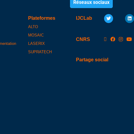
Réseaux sociaux
Plateformes
IJCLab
ALTO
MOSAIC
CNRS
umentation
LASERIX
SUPRATECH
Partage social