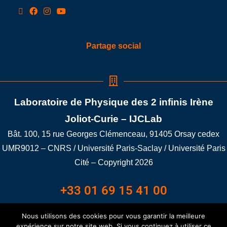
Partage social
Laboratoire de Physique des 2 infinis Irène
Joliot-Curie – IJCLab
Bât. 100, 15 rue Georges Clémenceau, 91405 Orsay cedex
UMR9012 – CNRS / Université Paris-Saclay / Université Paris
Cité – Copyright 2026
+33 01 69 15 41 00
Nous utilisons des cookies pour vous garantir la meilleure
Bât. 100A LAT/LONG: 48.698401,2.176352
expérience sur notre site web. Si vous continuez à utiliser ce